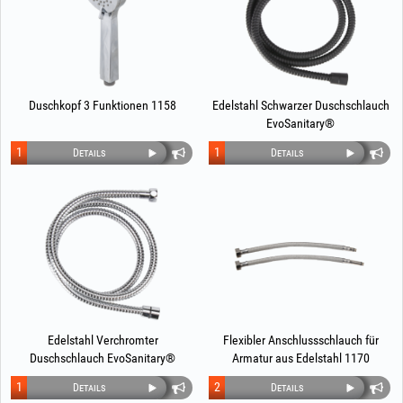
Duschkopf 3 Funktionen 1158
Edelstahl Schwarzer Duschschlauch
EvoSanitary®
1
1
Details
Details
Edelstahl Verchromter
Flexibler Anschlussschlauch für
Duschschlauch EvoSanitary®
Armatur aus Edelstahl 1170
1
2
Details
Details