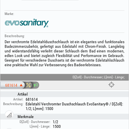
Marke:
Beschreibung:
Der verchromte Edelstahlduschschlauch ist ein elegantes und funktionales
Badezimmerzubehör, gefertigt aus Edelstahl mit Chrom-Finish. Langlebig
und widerstandsfähig verleiht dieser Schlauch dem Bad einen modernen,
edlen Look und bietet zugleich Flexibilität und Performance im Gebrauch.
Geeignet für verschiedene Duschsets ist der verchromte Edelstahlschlauch
eine praktische Wahl zur Verbesserung des Badeerlebnisses.
D[Zoll] - Durchmesser; L[mm] - Länge;
681614
Artikel
681614
Artikel:
Edelstahl Verchromter Duschschlauch EvoSanitary® / D[Zoll]:
Beschreibung:
1/2; L[mm]: 1500
Merkmale
1/2
D[Zoll] - Durchmesser:
1500
L[mm] - Länge: