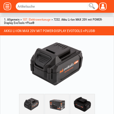
1. Allgemein >
107. Elektrowerkzeuge
> 7232. Akku Li-Ion MAX 20V mit POWER-
Display EvoTools +Plus®
AKKU LI-ION MAX 20V MIT POWER-DISPLAY EVOTOOLS +PLUS®