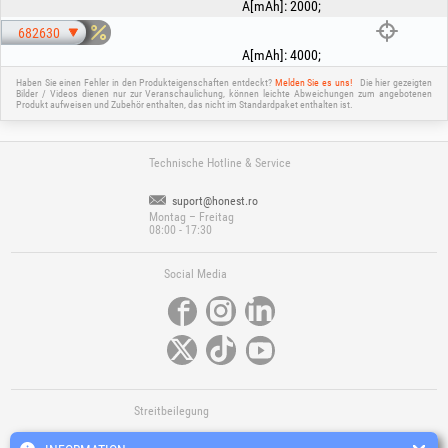
A[mAh]
:
2000
;
682630
A[mAh]
:
4000
;
Haben Sie einen Fehler in den Produkteigenschaften entdeckt?
Melden Sie es uns!
Die hier gezeigten
Bilder / Videos dienen nur zur Veranschaulichung, können leichte Abweichungen zum angebotenen
Produkt aufweisen und Zubehör enthalten, das nicht im Standardpaket enthalten ist.
Technische Hotline & Service
suport@honest.ro
Montag – Freitag
08:00 - 17:30
Social Media
Streitbeilegung