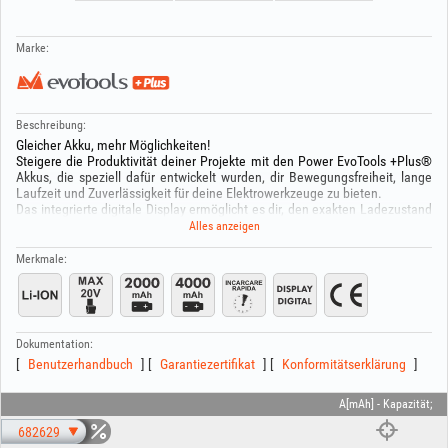
Marke:
Beschreibung:
Gleicher Akku, mehr Möglichkeiten!
Steigere die Produktivität deiner Projekte mit den Power EvoTools +Plus®
Akkus, die speziell dafür entwickelt wurden, dir Bewegungsfreiheit, lange
Laufzeit und Zuverlässigkeit für deine Elektrowerkzeuge zu bieten.
Das integrierte digitale Display ermöglicht es dir, den exakten Ladezustand
in Echtzeit zu überprüfen und unangenehme Überraschungen mitten in der
Alles anzeigen
Arbeit zu vermeiden.
Merkmale:
Technische Daten:
- Spannung: 20V Max
- Kapazität: Code 682629 - 2000 mAh
Code 682630 - 4000 mAh
- Zelltyp: Li-Ion 18650P
Dokumentation:
- Digitale Ladezustandsanzeige
Benutzerhandbuch
Garantiezertifikat
Konformitätserklärung
Zur Verwendung mit den Schnellladegeräten POWER EvoTools®.
Kompatibel mit allen 20V-Werkzeugen der Power EvoTools +Plus®-Serie.
A[mAh] - Kapazität;
682629