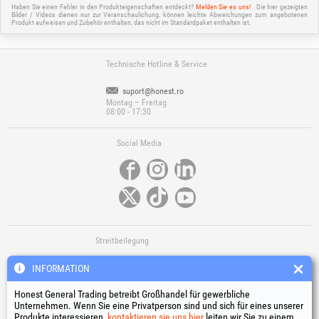
Haben Sie einen Fehler in den Produkteigenschaften entdeckt?
Melden Sie es uns!
Die hier gezeigten
Bilder / Videos dienen nur zur Veranschaulichung, können leichte Abweichungen zum angebotenen
Produkt aufweisen und Zubehör enthalten, das nicht im Standardpaket enthalten ist.
Technische Hotline & Service
suport@honest.ro
Montag – Freitag
08:00 - 17:30
Social Media
Streitbeilegung
INFORMATION
Honest General Trading betreibt Großhandel für gewerbliche
Unternehmen. Wenn Sie eine Privatperson sind und sich für eines unserer
Produkte interessieren,
kontaktieren sie uns hier
leiten wir Sie zu einem