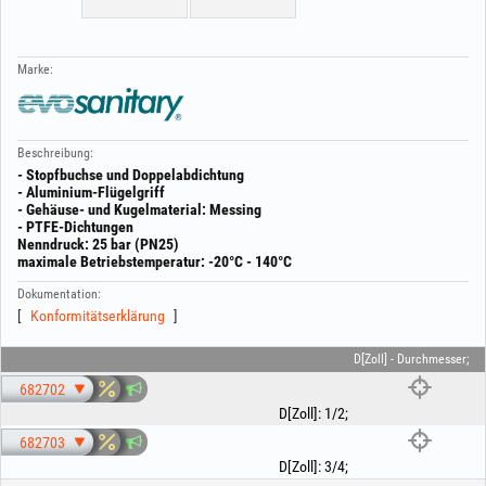
Marke:
Beschreibung:
- Stopfbuchse und Doppelabdichtung
- Aluminium-Flügelgriff
- Gehäuse- und Kugelmaterial: Messing
- PTFE-Dichtungen
Nenndruck: 25 bar (PN25)
maximale Betriebstemperatur: -20°C - 140°C
Dokumentation:
Konformitätserklärung
D[Zoll] - Durchmesser;
682702
D[Zoll]
:
1/2
;
682703
D[Zoll]
:
3/4
;