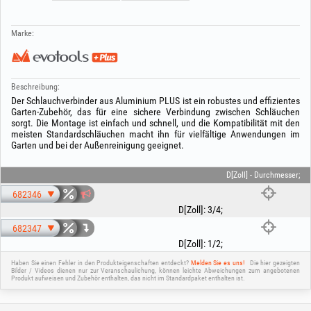
Marke:
Beschreibung:
Der Schlauchverbinder aus Aluminium PLUS ist ein robustes und effizientes
Garten‑Zubehör, das für eine sichere Verbindung zwischen Schläuchen
sorgt. Die Montage ist einfach und schnell, und die Kompatibilität mit den
meisten Standardschläuchen macht ihn für vielfältige Anwendungen im
Garten und bei der Außenreinigung geeignet.
D[Zoll] - Durchmesser;
682346
D[Zoll]
:
3/4
;
682347
D[Zoll]
:
1/2
;
Haben Sie einen Fehler in den Produkteigenschaften entdeckt?
Melden Sie es uns!
Die hier gezeigten
Bilder / Videos dienen nur zur Veranschaulichung, können leichte Abweichungen zum angebotenen
Produkt aufweisen und Zubehör enthalten, das nicht im Standardpaket enthalten ist.