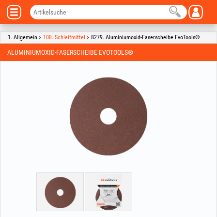
1. Allgemein >
108. Schleifmittel
> 8279. Aluminiumoxid-Faserscheibe EvoTools®
ALUMINIUMOXID-FASERSCHEIBE EVOTOOLS®