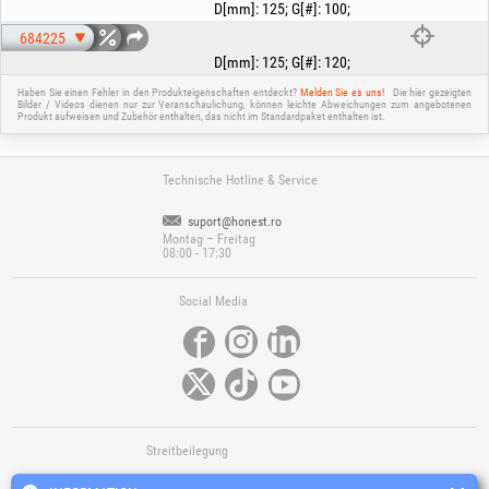
einem 125 mm Stützteller (Pad) zu verwenden und muss mit einer
D[mm]
:
125
;
G[#]
:
100
;
Flanschmutter festgespannt werden. Verwenden Sie die Scheibe nicht
684225
ohne Stützteller!
D[mm]
:
125
;
G[#]
:
120
;
Haben Sie einen Fehler in den Produkteigenschaften entdeckt?
Melden Sie es uns!
Die hier gezeigten
Bilder / Videos dienen nur zur Veranschaulichung, können leichte Abweichungen zum angebotenen
Produkt aufweisen und Zubehör enthalten, das nicht im Standardpaket enthalten ist.
Technische Hotline & Service
suport@honest.ro
Montag – Freitag
08:00 - 17:30
Social Media
Streitbeilegung