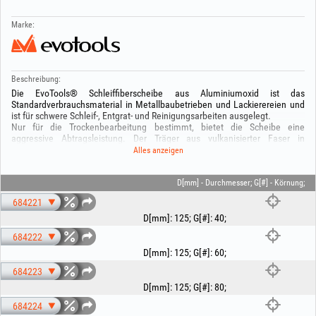
Marke:
Beschreibung:
Die EvoTools® Schleiffiberscheibe aus Aluminiumoxid ist das
Standardverbrauchsmaterial in Metallbaubetrieben und Lackierereien und
ist für schwere Schleif-, Entgrat- und Reinigungsarbeiten ausgelegt.
Nur für die Trockenbearbeitung bestimmt, bietet die Scheibe eine
aggressive Abtragsleistung. Der Träger aus vulkanisierter Faser in
Kombination mit der Kornbindung mittels Epoxidharz gewährleistet eine
Alles anzeigen
außergewöhnliche Beständigkeit gegen hohen Anpressdruck und erhöhte
Temperaturen, ohne dass sich die Scheibe verformt oder der Schleifbelag
vorzeitig abgetragen wird.
D[mm] - Durchmesser; G[#] - Körnung;
684221
Empfohlene Anwendungen:
- Eisen- und Nichteisenmetalle: Verschleifen und Planen von
D[mm]
:
125
;
G[#]
:
40
;
Schweißnähten, Entfernen von Schweißspritzern.
684222
- Oberflächenvorbereitung: Entfernen dicker Schichten von Rost,
Altanstrichen, Zunder oder Oxiden von Metallteilen vor dem
D[mm]
:
125
;
G[#]
:
60
;
Grundieren/Lackieren.
684223
- Entgraten und Anfasen: Bearbeiten scharfer Kanten nach dem Zuschnitt
von Blechen oder Metallprofilen.
D[mm]
:
125
;
G[#]
:
80
;
684224
Die Scheibe ist ausschließlich mit einem Winkelschleifer in Verbindung mit