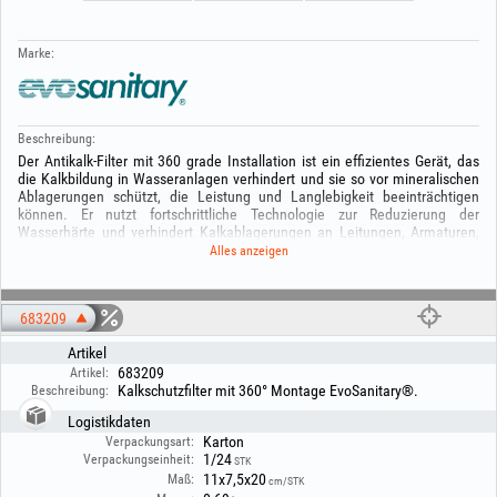
Marke:
Beschreibung:
Der Antikalk-Filter mit 360 grade Installation ist ein effizientes Gerät, das
die Kalkbildung in Wasseranlagen verhindert und sie so vor mineralischen
Ablagerungen schützt, die Leistung und Langlebigkeit beeinträchtigen
können. Er nutzt fortschrittliche Technologie zur Reduzierung der
Wasserhärte und verhindert Kalkablagerungen an Leitungen, Armaturen,
Haushaltsgeräten und anderem wasserführenden Equipment. Die
Alles anzeigen
Installation ist einfach und schnell, an verschiedene Systeme anpassbar
und erfordert keine komplexe Wartung. Mit seinem kompakten, effizienten
Design sorgt dieser Filter für saubereres Wasser und langfristigen Schutz.
683209
Ideal für Wohnungen, Büros oder überall dort, wo Wasserqualität Priorität
hat.
Artikel
Kompatibel mit: 683210
683209
Artikel:
Kalkschutzfilter mit 360° Montage EvoSanitary®.
Beschreibung:
Logistikdaten
Karton
Verpackungsart:
1/24
Verpackungseinheit:
STK
11x7,5x20
Maß:
cm/STK