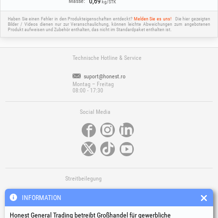
0,69
Masse:
kg/STK
Haben Sie einen Fehler in den Produkteigenschaften entdeckt?
Melden Sie es uns!
Die hier gezeigten
Bilder / Videos dienen nur zur Veranschaulichung, können leichte Abweichungen zum angebotenen
Produkt aufweisen und Zubehör enthalten, das nicht im Standardpaket enthalten ist.
Technische Hotline & Service
suport@honest.ro
Montag – Freitag
08:00 - 17:30
Social Media
Streitbeilegung
INFORMATION
Honest General Trading betreibt Großhandel für gewerbliche