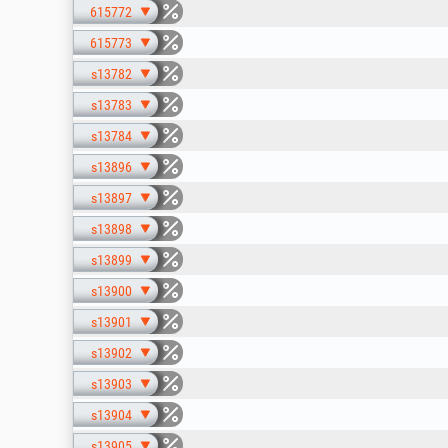
615772
615773
s13782
s13783
s13784
s13896
s13897
s13898
s13899
s13900
s13901
s13902
s13903
s13904
s13905