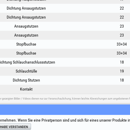
Dichtung Ansaugstutzen
22
Dichtung Ansaugstutzen
22
Ansaugstutzen
23
Ansaugstutzen
23
Stopfbuchse
33+34
Stopfbuchse
33+34
ichtung Schlauchanschlussstutzen
18
Schlauchtülle
19
Dichtung Stutzen
18
Kontakt
er gezeigten Bilder / Videos dienen nur zur Veranschaulichung, können leichte Abweichungen zum angebotenen P
e
Social Media
Streitbeilegung
Nützliche L
ernehmen. Wenn Sie eine Privatperson sind und sich für eines unserer Produkte i
Allgemeine
 habe verstanden