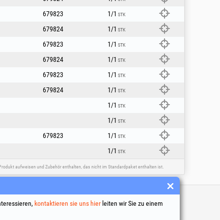
679823
1/1
STK
679824
1/1
STK
679823
1/1
STK
679824
1/1
STK
679823
1/1
STK
679824
1/1
STK
1/1
STK
1/1
STK
679823
1/1
STK
1/1
STK
rodukt aufweisen und Zubehör enthalten, das nicht im Standardpaket enthalten ist.
inks
nteressieren,
kontaktieren sie uns hier
leiten wir Sie zu einem
 Geschäftsbedingungen