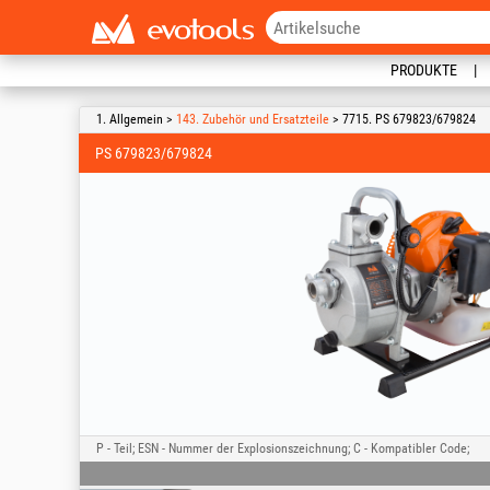
PRODUKTE
1. Allgemein >
143. Zubehör und Ersatzteile
> 7715. PS 679823/679824
PS 679823/679824
P - Teil; ESN - Nummer der Explosionszeichnung; C - Kompatibler Code;