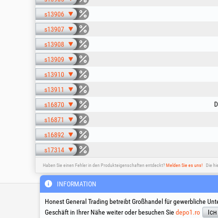
s13906
s13907
s13908
s13909
s13910
s13911
D
s16870
s16871
s16892
s17314
Haben Sie einen Fehler in den Produkteigenschaften entdeckt?
Melden Sie es uns!
Die hi
INFORMATION
Technische Hotline & Servic
Honest General Trading betreibt Großhandel für gewerbliche Unt
Geschäft in Ihrer Nähe weiter oder besuchen Sie
depo1.ro
Ich