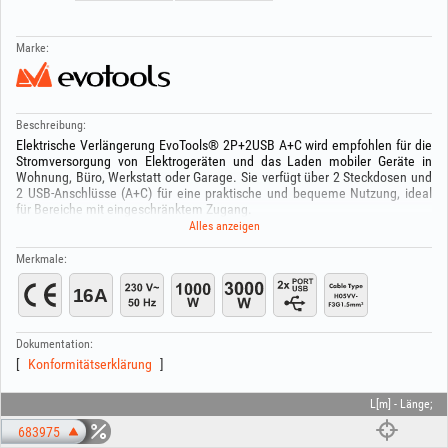
Marke:
Beschreibung:
Elektrische Verlängerung EvoTools® 2P+2USB A+C wird empfohlen für die
Stromversorgung von Elektrogeräten und das Laden mobiler Geräte in
Wohnung, Büro, Werkstatt oder Garage. Sie verfügt über 2 Steckdosen und
2 USB-Anschlüsse (A+C) für eine praktische und bequeme Nutzung, ideal
für Bereiche mit eingeschränktem Zugang.
Technische Daten:
Alles anzeigen
Anzahl Steckdosen: 2
USB-Ports (A+C): 3.4A
Merkmale:
Nennspannung: 230V ~ 50Hz
Nennstrom: 16A
Maximale Leistung bei aufgewickeltem Kabel: 1000W
Maximale Leistung bei abgewickeltem Kabel: 3000W
Kabel: H05VV-F 3G1.5 mm²
Dokumentation:
Konformitätserklärung
L[m] - Länge;
683975