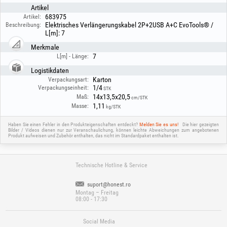
Artikel
683975
Artikel:
Elektrisches Verlängerungskabel 2P+2USB A+C EvoTools® /
Beschreibung:
L[m]: 7
Merkmale
7
L[m] - Länge:
Logistikdaten
Karton
Verpackungsart:
1/4
Verpackungseinheit:
STK
14x13,5x20,5
Maß:
cm/STK
1,11
Masse:
kg/STK
Haben Sie einen Fehler in den Produkteigenschaften entdeckt?
Melden Sie es uns!
Die hier gezeigten
Bilder / Videos dienen nur zur Veranschaulichung, können leichte Abweichungen zum angebotenen
Produkt aufweisen und Zubehör enthalten, das nicht im Standardpaket enthalten ist.
Technische Hotline & Service
suport@honest.ro
Montag – Freitag
08:00 - 17:30
Social Media