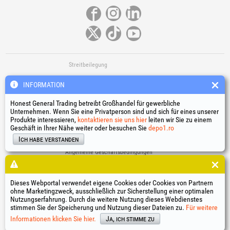
Streitbeilegung
INFORMATION
Honest General Trading betreibt Großhandel für gewerbliche
Unternehmen. Wenn Sie eine Privatperson sind und sich für eines unserer
Produkte interessieren,
kontaktieren sie uns hier
leiten wir Sie zu einem
Geschäft in Ihrer Nähe weiter oder besuchen Sie
depo1.ro
Nützliche Links
Ich habe verstanden
Allgemeine Geschäftsbedingungen
Verarbeitung personenbezogener Daten
Cookie-Richtlinie
Identifikationsdaten des Unternehmens
Dieses Webportal verwendet eigene Cookies oder Cookies von Partnern
ohne Marketingzweck, ausschließlich zur Sicherstellung einer optimalen
Online-Streitbeilegung
Nutzungserfahrung. Durch die weitere Nutzung dieses Webdienstes
stimmen Sie der Speicherung und Nutzung dieser Dateien zu.
Für weitere
®
®
®
®
®
®
®
®
HGT
, EvoTools
, EvoSanitary
, EvoTools +Plus
, EvoSanitary +Plus
, EvoSelect
, EPTO
, EPTO Plus
,
®
PowerForProfessionals
und deren Logos sind eingetragene Marken Honest General Trading SRL.
Informationen klicken Sie hier.
Ja, ich stimme zu
Copyright 1994-2026
Honest General Trading SRL. Alle Rechte vorbehalten. CUI: 6615609,
Reg.Com.: J1994025279406