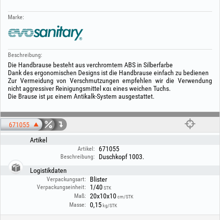
Marke:
Beschreibung:
Die Handbrause besteht aus verchromtem ABS in Silberfarbe
Dank des ergonomischen Designs ist die Handbrause einfach zu bedienen
Zur Vermeidung von Verschmutzungen empfehlen wir die Verwendung
nicht aggressiver Reinigungsmittel και eines weichen Tuchs.
Die Brause ist με einem Antikalk‑System ausgestattet.
671055
Artikel
671055
Artikel:
Duschkopf 1003.
Beschreibung:
Logistikdaten
Blister
Verpackungsart:
1/40
Verpackungseinheit:
STK
20x10x10
Maß:
cm/STK
0,15
Masse:
kg/STK