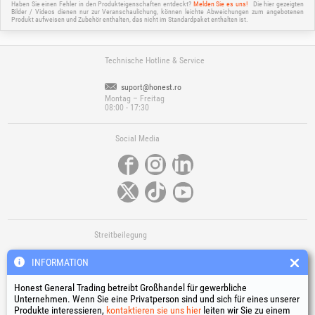
Haben Sie einen Fehler in den Produkteigenschaften entdeckt?
Melden Sie es uns!
Die hier gezeigten
Bilder / Videos dienen nur zur Veranschaulichung, können leichte Abweichungen zum angebotenen
Produkt aufweisen und Zubehör enthalten, das nicht im Standardpaket enthalten ist.
Technische Hotline & Service
suport@honest.ro
Montag – Freitag
08:00 - 17:30
Social Media
Streitbeilegung
INFORMATION
Honest General Trading betreibt Großhandel für gewerbliche
Unternehmen. Wenn Sie eine Privatperson sind und sich für eines unserer
Produkte interessieren,
kontaktieren sie uns hier
leiten wir Sie zu einem