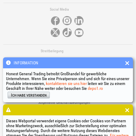
Social Media
Streitbeilegung
INFORMATION
Honest General Trading betreibt Großhandel für gewerbliche
Unternehmen. Wenn Sie eine Privatperson sind und sich für eines unserer
Produkte interessieren,
kontaktieren sie uns hier
leiten wir Sie zu einem
Geschäft in Ihrer Nähe weiter oder besuchen Sie
depo1.ro
Nützliche Links
Ich habe verstanden
Allgemeine Geschäftsbedingungen
Verarbeitung personenbezogener Daten
Cookie-Richtlinie
Identifikationsdaten des Unternehmens
Dieses Webportal verwendet eigene Cookies oder Cookies von Partnern
ohne Marketingzweck, ausschließlich zur Sicherstellung einer optimalen
Online-Streitbeilegung
Nutzungserfahrung. Durch die weitere Nutzung dieses Webdienstes
stimmen Sie der Speicherung und Nutzung dieser Dateien zu.
Für weitere
®
®
®
®
®
®
®
®