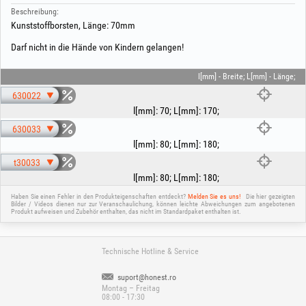
Beschreibung:
Kunststoffborsten, Länge: 70mm
Darf nicht in die Hände von Kindern gelangen!
l[mm] - Breite; L[mm] - Länge;
630022
l[mm]
:
70
;
L[mm]
:
170
;
630033
l[mm]
:
80
;
L[mm]
:
180
;
t30033
l[mm]
:
80
;
L[mm]
:
180
;
Haben Sie einen Fehler in den Produkteigenschaften entdeckt?
Melden Sie es uns!
Die hier gezeigten
Bilder / Videos dienen nur zur Veranschaulichung, können leichte Abweichungen zum angebotenen
Produkt aufweisen und Zubehör enthalten, das nicht im Standardpaket enthalten ist.
Technische Hotline & Service
suport@honest.ro
Montag – Freitag
08:00 - 17:30