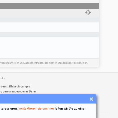
rodukt aufweisen und Zubehör enthalten, das nicht im Standardpaket enthalten ist.
inks
 Geschäftsbedingungen
ng personenbezogener Daten
tlinie
tionsdaten des Unternehmens
itbeilegung
nteressieren,
kontaktieren sie uns hier
leiten wir Sie zu einem
ngetragene Marken Honest General Trading