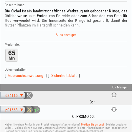
Beschreibung:
Die Sichel ist ein landwirtschaftliches Werkzeug mit gebogener Klinge, das
üblicherweise zum Ernten von Getreide oder zum Schneiden von Gras für
Heu verwendet wird. Die Innenseite der Klinge ist geschärft, damit der
Nutzer Pflanzen im Haltegriff schneiden kann.
Sie verfügt über einen langen Griff für eine komfortablere Handhabung.
Alles anzeigen
Sie besitzt einen Stahlschaft mit rutschhemmendem Kunststoffgriff, und
Merkmale:
die Klinge besteht aus rostfreiem Stahl, was sie deutlich langlebiger macht.
Dokumentation:
Gebrauchsanweisung
Sicherheitsblatt
C - Menge;
634115
C
:
;
p01668
C
:
PROMO 60
;
Haben Sie einen Fehler in den Produkteigenschaften entdeckt?
Melden Sie es uns!
Die hier gezeigten
Bilder / Videos dienen nur zur Veranschaulichung, können leichte Abweichungen zum angebotenen
Produkt aufweisen und Zubehör enthalten, das nicht im Standardpaket enthalten ist.