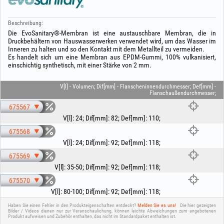
Beschreibung:
Die EvoSanitary®-Membran ist eine austauschbare Membran, die in
Druckbehältern von Hauswasserwerken verwendet wird, um das Wasser im
Inneren zu halten und so den Kontakt mit dem Metallteil zu vermeiden.
Es handelt sich um eine Membran aus EPDM-Gummi, 100% vulkanisiert,
einschichtig synthetisch, mit einer Stärke von 2 mm.
V[l] - Volumen; Dif[mm] - Flanscheninnendurchmesser; Def[mm] -
Flanschaußendurchmesser;
675567
V[l]
:
24
;
Dif[mm]
:
82
;
Def[mm]
:
110
;
675568
V[l]
:
24
;
Dif[mm]
:
92
;
Def[mm]
:
118
;
675569
V[l]
:
35-50
;
Dif[mm]
:
92
;
Def[mm]
:
118
;
675570
V[l]
:
80-100
;
Dif[mm]
:
92
;
Def[mm]
:
118
;
Haben Sie einen Fehler in den Produkteigenschaften entdeckt?
Melden Sie es uns!
Die hier gezeigten
Bilder / Videos dienen nur zur Veranschaulichung, können leichte Abweichungen zum angebotenen
Produkt aufweisen und Zubehör enthalten, das nicht im Standardpaket enthalten ist.