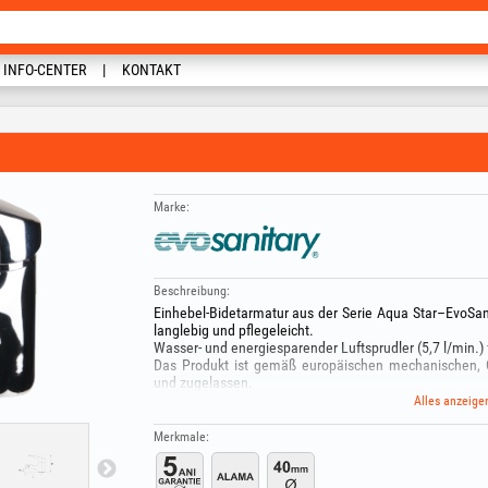
INFO-CENTER
KONTAKT
Marke:
Beschreibung:
Einhebel-Bidetarmatur aus der Serie Aqua Star–EvoSa
langlebig und pflegeleicht.
Wasser- und energiesparender Luftsprudler (5,7 l/min.
Das Produkt ist gemäß europäischen mechanischen, Qu
und zugelassen.
Die maximale Temperatur für das Warmwassersystem b
Alles anzeige
Mit einem weichen Tuch abwischen, das mit Wasser un
oder Seife angefeuchtet ist.
Merkmale:
Verwenden Sie niemals Scheuerpulver, Scheuerschwamm
enthalten Säure oder Alkohol oder ein Schleifmittel un