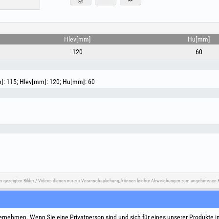
Lieferumfang:
- STANDARD Befestigungssystem
- 2 flexible Anschlüsse
GARANTIE 5 JAHRE!!!
Hlev[mm]
Hu[mm]
Außer Reichweite von Kindern aufbewahren! Das Prod
120
60
vorgesehenen Werkzeugen verwenden! Die Montage d
Personal erfolgen!
]: 115; Hlev[mm]: 120; Hu[mm]: 60
er gezeigten Bilder / Videos dienen nur zur Veranschaulichung, können leichte Abweichungen zum angebotenen P
e
Social Media
Streitbeilegung
Nützliche L
ernehmen. Wenn Sie eine Privatperson sind und sich für eines unserer Produkte i