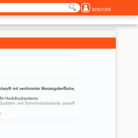
BENUTZER
nitary® mit verchromter Messingoberfläche,
) für Hochdrucksysteme.
alitäts- und Sicherheitsstandards geprüft
eträgt 80°C.
n
d einem nicht scheuernden Reinigungsmittel
 oder einen Reiniger, der Kalk löst. Diese
d verkürzen die Lebensdauer des Produkts.