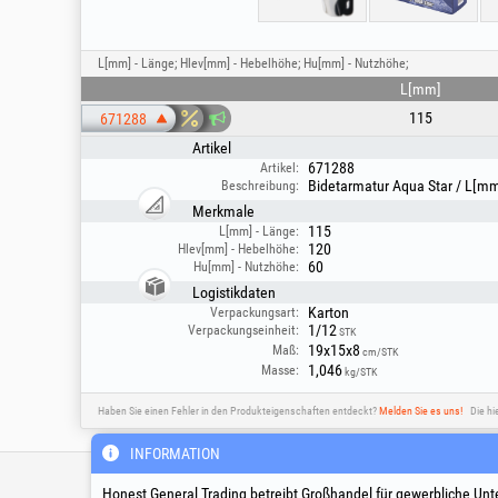
L[mm] - Länge; Hlev[mm] - Hebelhöhe; Hu[mm] - Nutzhöhe;
L[mm]
115
671288
Artikel
671288
Artikel:
Bidetarmatur Aqua Star / L[mm
Beschreibung:
Merkmale
115
L[mm] - Länge:
120
Hlev[mm] - Hebelhöhe:
60
Hu[mm] - Nutzhöhe:
Logistikdaten
Karton
Verpackungsart:
1/12
Verpackungseinheit:
STK
19x15x8
Maß:
cm/STK
1,046
Masse:
kg/STK
Haben Sie einen Fehler in den Produkteigenschaften entdeckt?
Melden Sie es uns!
Die hi
INFORMATION
Technische Hotline & Servic
Honest General Trading betreibt Großhandel für gewerbliche Unt