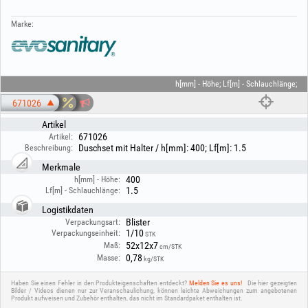
Marke:
h[mm] - Höhe; Lf[m] - Schlauchlänge;
671026
Artikel
671026
Artikel:
Duschset mit Halter / h[mm]: 400; Lf[m]: 1.5
Beschreibung:
Merkmale
400
h[mm] - Höhe:
1.5
Lf[m] - Schlauchlänge:
Logistikdaten
Blister
Verpackungsart:
1/10
Verpackungseinheit:
STK
52x12x7
Maß:
cm/STK
0,78
Masse:
kg/STK
Haben Sie einen Fehler in den Produkteigenschaften entdeckt?
Melden Sie es uns!
Die hier gezeigten
Bilder / Videos dienen nur zur Veranschaulichung, können leichte Abweichungen zum angebotenen
Produkt aufweisen und Zubehör enthalten, das nicht im Standardpaket enthalten ist.