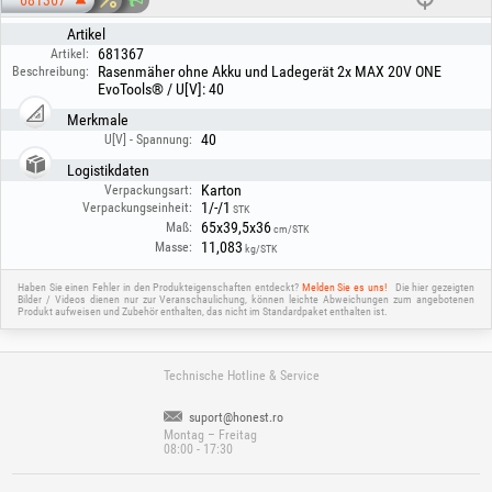
681367
Artikel
681367
Artikel:
Rasenmäher ohne Akku und Ladegerät 2x MAX 20V ONE
Beschreibung:
EvoTools® / U[V]: 40
Merkmale
40
U[V] - Spannung:
Logistikdaten
Karton
Verpackungsart:
1/-/1
Verpackungseinheit:
STK
65x39,5x36
Maß:
cm/STK
11,083
Masse:
kg/STK
Haben Sie einen Fehler in den Produkteigenschaften entdeckt?
Melden Sie es uns!
Die hier gezeigten
Bilder / Videos dienen nur zur Veranschaulichung, können leichte Abweichungen zum angebotenen
Produkt aufweisen und Zubehör enthalten, das nicht im Standardpaket enthalten ist.
Technische Hotline & Service
suport@honest.ro
Montag – Freitag
08:00 - 17:30