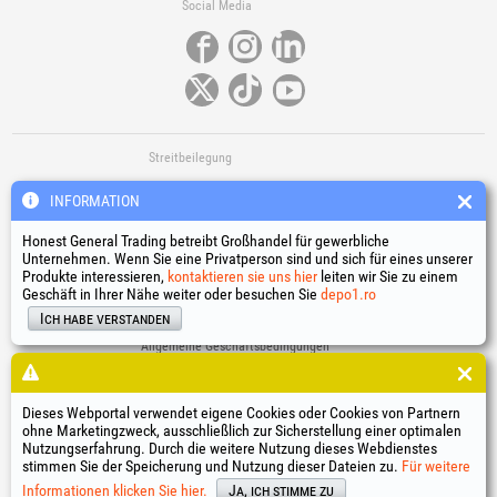
Social Media
Streitbeilegung
INFORMATION
Honest General Trading betreibt Großhandel für gewerbliche
Unternehmen. Wenn Sie eine Privatperson sind und sich für eines unserer
Produkte interessieren,
kontaktieren sie uns hier
leiten wir Sie zu einem
Geschäft in Ihrer Nähe weiter oder besuchen Sie
depo1.ro
Nützliche Links
Ich habe verstanden
Allgemeine Geschäftsbedingungen
Verarbeitung personenbezogener Daten
Cookie-Richtlinie
Identifikationsdaten des Unternehmens
Dieses Webportal verwendet eigene Cookies oder Cookies von Partnern
ohne Marketingzweck, ausschließlich zur Sicherstellung einer optimalen
Online-Streitbeilegung
Nutzungserfahrung. Durch die weitere Nutzung dieses Webdienstes
stimmen Sie der Speicherung und Nutzung dieser Dateien zu.
Für weitere
®
®
®
®
®
®
®
®
HGT
, EvoTools
, EvoSanitary
, EvoTools +Plus
, EvoSanitary +Plus
, EvoSelect
, EPTO
, EPTO Plus
,
®
PowerForProfessionals
und deren Logos sind eingetragene Marken Honest General Trading SRL.
Informationen klicken Sie hier.
Ja, ich stimme zu
Copyright 1994-2026
Honest General Trading SRL. Alle Rechte vorbehalten. CUI: 6615609,