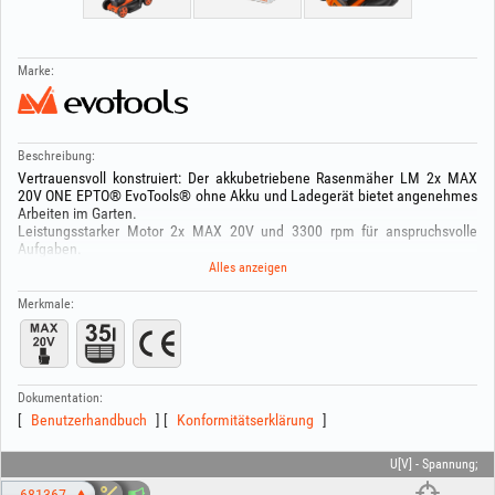
Marke:
Beschreibung:
Vertrauensvoll konstruiert: Der akkubetriebene Rasenmäher LM 2x MAX
20V ONE EPTO® EvoTools® ohne Akku und Ladegerät bietet angenehmes
Arbeiten im Garten.
Leistungsstarker Motor 2x MAX 20V und 3300 rpm für anspruchsvolle
Aufgaben.
Schnitthöhenverstellung je nach Bedarf zwischen 30-80 mm (6 Stufen).
Alles anzeigen
Schnittbreite 340 mm für effizientes Arbeiten.
Keine Bewegungseinschränkungen, da kein Netzkabel.
Merkmale:
Grasfangkorb mit 35 L Kapazität und optimaler Befüllung zur Reduzierung
der Entleerungshäufigkeit.
Verwendbar nur mit dem 18 V Li‑Ion ONE EPTO® Akku (678495,
678496,682189) und dem Schnellladegerät ONE EPTO® (678497,682190).
Dokumentation:
Benutzerhandbuch
Konformitätserklärung
U[V] - Spannung;