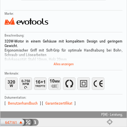
Marke:
Beschreibung:
320W-Motor in einem Gehäuse mit kompaktem Design und geringem
Gewicht.
Ergonomischer Griff mit Soft-Grip für optimale Handhabung bei Bohr-,
Schraub- und Lösearbeiten
Bohrkapazität: Stahl 10mm, Holz 20mm
Variable Drehzahl 0-750 rpm
Alles anzeigen
Drehmomentvorwahl: 16+1 Stufen
Schnellspannbohrfutter für einfachen Zubehörwechsel
Merkmale:
Schalter zur Drehrichtungsumkehr
Arretierknopf für Dauerbetrieb
Dokumentation:
Benutzerhandbuch
Garantiezertifikat
P[W] - Leistung;
647161