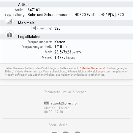
Artikel
647161
Artikel:
Bohr- und Schraubmaschine HD320 EvoTools® / P[W]: 320
Beschreibung:
Merkmale
320
P[W] - Leistung:
Logistikdaten
Karton
Verpackungsart:
1/10
Verpackungseinheit:
STK
23,5x7x23
Maß:
cm/STK
1,4778
Masse:
kg/STK
Haben Sie einen Fehler in den Produkteigenschaften entdeckt?
Melden Sie es uns!
Die hier gezeigten
Bilder / Videos dienen nur zur Veranschaulichung, können leichte Abweichungen zum angebotenen
Produkt aufweisen und Zubehör enthalten, das nicht im Standardpaket enthalten ist.
Technische Hotline & Service
suport@honest.ro
Montag – Freitag
08:00 - 17:30
Social Media