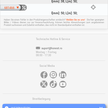
l[mm]
:
38
;
L[m]
:
50
;
681466
l[mm]
:
50
;
L[m]
:
50
;
Haben Sie einen Fehler in den Produkteigenschaften entdeckt?
Melden Sie es uns!
Die hier gezeigten
Bilder / Videos dienen nur zur Veranschaulichung, können leichte Abweichungen zum angebotenen
Produkt aufweisen und Zubehör enthalten, das nicht im Standardpaket enthalten ist.
Technische Hotline & Service
suport@honest.ro
Montag – Freitag
08:00 - 17:30
Social Media
Streitbeilegung