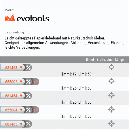
Marke:
Beschreibung:
Leicht gekrepptes Papierklebeband mit Naturkautschuk-Kleber.
Geeignet für allgemeine Anwendungen: Abkleben, Verschließen, Fixieren,
leichte Verpackungen.
l[mm] - Breite; L[m] - Länge;
681463
l[mm]
:
19
;
L[m]
:
50
;
655002
l[mm]
:
25
;
L[m]
:
50
;
681464
l[mm]
:
25
;
L[m]
:
50
;
655004
l[mm]
:
38
;
L[m]
:
50
;
681465