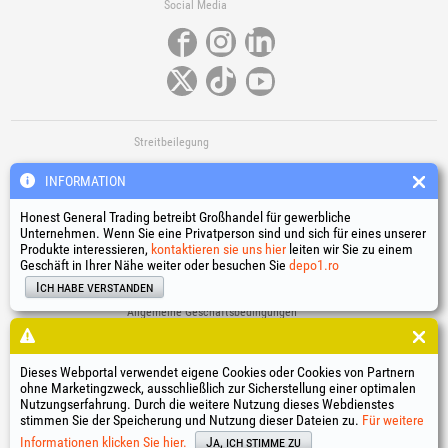
Social Media
Streitbeilegung
INFORMATION
Honest General Trading betreibt Großhandel für gewerbliche
Unternehmen. Wenn Sie eine Privatperson sind und sich für eines unserer
Produkte interessieren,
kontaktieren sie uns hier
leiten wir Sie zu einem
Geschäft in Ihrer Nähe weiter oder besuchen Sie
depo1.ro
Nützliche Links
Ich habe verstanden
Allgemeine Geschäftsbedingungen
Verarbeitung personenbezogener Daten
Cookie-Richtlinie
Identifikationsdaten des Unternehmens
Dieses Webportal verwendet eigene Cookies oder Cookies von Partnern
ohne Marketingzweck, ausschließlich zur Sicherstellung einer optimalen
Online-Streitbeilegung
Nutzungserfahrung. Durch die weitere Nutzung dieses Webdienstes
stimmen Sie der Speicherung und Nutzung dieser Dateien zu.
Für weitere
®
®
®
®
®
®
®
®
HGT
, EvoTools
, EvoSanitary
, EvoTools +Plus
, EvoSanitary +Plus
, EvoSelect
, EPTO
, EPTO Plus
,
®
PowerForProfessionals
und deren Logos sind eingetragene Marken Honest General Trading SRL.
Informationen klicken Sie hier.
Ja, ich stimme zu
Copyright 1994-2026
Honest General Trading SRL. Alle Rechte vorbehalten. CUI: 6615609,