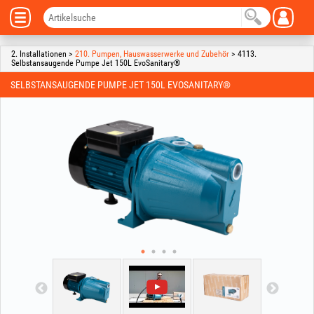
2. Installationen >
210. Pumpen, Hauswasserwerke und Zubehör
> 4113.
Selbstansaugende Pumpe Jet 150L EvoSanitary®
SELBSTANSAUGENDE PUMPE JET 150L EVOSANITARY®