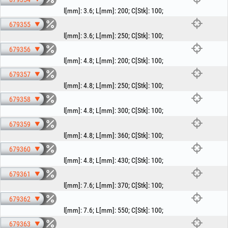
l[mm]
:
3.6
;
L[mm]
:
200
;
C[Stk]
:
100
;
679355
l[mm]
:
3.6
;
L[mm]
:
250
;
C[Stk]
:
100
;
679356
l[mm]
:
4.8
;
L[mm]
:
200
;
C[Stk]
:
100
;
679357
l[mm]
:
4.8
;
L[mm]
:
250
;
C[Stk]
:
100
;
679358
l[mm]
:
4.8
;
L[mm]
:
300
;
C[Stk]
:
100
;
679359
l[mm]
:
4.8
;
L[mm]
:
360
;
C[Stk]
:
100
;
679360
l[mm]
:
4.8
;
L[mm]
:
430
;
C[Stk]
:
100
;
679361
l[mm]
:
7.6
;
L[mm]
:
370
;
C[Stk]
:
100
;
679362
l[mm]
:
7.6
;
L[mm]
:
550
;
C[Stk]
:
100
;
679363