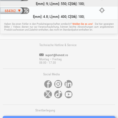
l[mm]
:
9
;
L[mm]
:
550
;
C[Stk]
:
100
;
684362
l[mm]
:
4.8
;
L[mm]
:
400
;
C[Stk]
:
100
;
Haben Sie einen Fehler in den Produkteigenschaften entdeckt?
Melden Sie es uns!
Die hier gezeigten
Bilder / Videos dienen nur zur Veranschaulichung, können leichte Abweichungen zum angebotenen
Produkt aufweisen und Zubehör enthalten, das nicht im Standardpaket enthalten ist.
Technische Hotline & Service
suport@honest.ro
Montag – Freitag
08:00 - 17:30
Social Media
Streitbeilegung