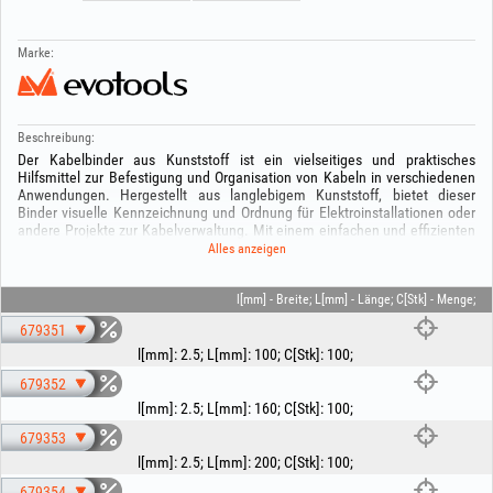
Marke:
Beschreibung:
Der Kabelbinder aus Kunststoff ist ein vielseitiges und praktisches
Hilfsmittel zur Befestigung und Organisation von Kabeln in verschiedenen
Anwendungen. Hergestellt aus langlebigem Kunststoff, bietet dieser
Binder visuelle Kennzeichnung und Ordnung für Elektroinstallationen oder
andere Projekte zur Kabelverwaltung. Mit einem einfachen und effizienten
Verschlusssystem erleichtert der Kunststoff‑Kabelbinder die Montage und
Alles anzeigen
bietet eine ästhetische Lösung für die ordentliche und übersichtliche
Organisation der Kabel.
Darf nicht in die Hände von Kindern gelangen! Verwenden Sie das Produkt
l[mm] - Breite; L[mm] - Länge; C[Stk] - Menge;
nur bestimmungsgemäß!
679351
l[mm]
:
2.5
;
L[mm]
:
100
;
C[Stk]
:
100
;
679352
l[mm]
:
2.5
;
L[mm]
:
160
;
C[Stk]
:
100
;
679353
l[mm]
:
2.5
;
L[mm]
:
200
;
C[Stk]
:
100
;
679354