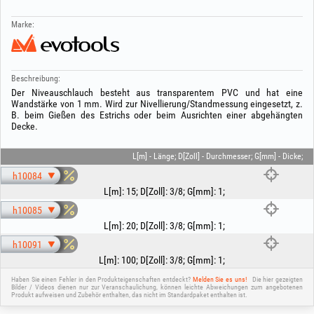
Marke:
Beschreibung:
Der Niveauschlauch besteht aus transparentem PVC und hat eine
Wandstärke von 1 mm. Wird zur Nivellierung/Standmessung eingesetzt, z.
B. beim Gießen des Estrichs oder beim Ausrichten einer abgehängten
Decke.
L[m] - Länge; D[Zoll] - Durchmesser; G[mm] - Dicke;
h10084
L[m]
:
15
;
D[Zoll]
:
3/8
;
G[mm]
:
1
;
h10085
L[m]
:
20
;
D[Zoll]
:
3/8
;
G[mm]
:
1
;
h10091
L[m]
:
100
;
D[Zoll]
:
3/8
;
G[mm]
:
1
;
Haben Sie einen Fehler in den Produkteigenschaften entdeckt?
Melden Sie es uns!
Die hier gezeigten
Bilder / Videos dienen nur zur Veranschaulichung, können leichte Abweichungen zum angebotenen
Produkt aufweisen und Zubehör enthalten, das nicht im Standardpaket enthalten ist.