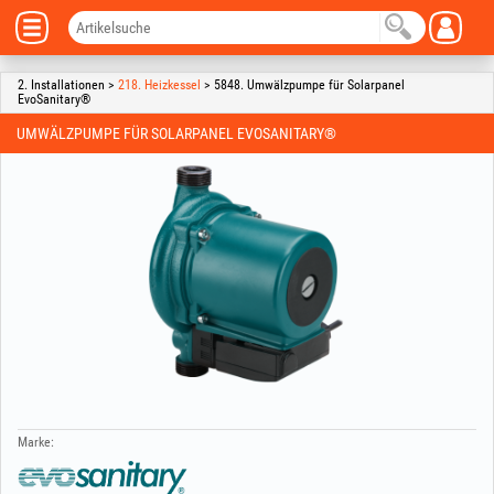
2. Installationen >
218. Heizkessel
> 5848. Umwälzpumpe für Solarpanel
EvoSanitary®
UMWÄLZPUMPE FÜR SOLARPANEL EVOSANITARY®
Marke: