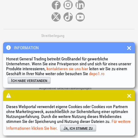
Streitbeilegung
INFORMATION
Honest General Trading betreibt Großhandel für gewerbliche
Unternehmen. Wenn Sie eine Privatperson sind und sich für eines unserer
Produkte interessieren,
kontaktieren sie uns hier
leiten wir Sie zu einem
Geschäft in Ihrer Nähe weiter oder besuchen Sie
depo1.ro
Nützliche Links
Ich habe verstanden
Allgemeine Geschäftsbedingungen
Verarbeitung personenbezogener Daten
Cookie-Richtlinie
Identifikationsdaten des Unternehmens
Dieses Webportal verwendet eigene Cookies oder Cookies von Partnern
ohne Marketingzweck, ausschließlich zur Sicherstellung einer optimalen
Online-Streitbeilegung
Nutzungserfahrung. Durch die weitere Nutzung dieses Webdienstes
stimmen Sie der Speicherung und Nutzung dieser Dateien zu.
Für weitere
®
®
®
®
®
®
®
®
HGT
, EvoTools
, EvoSanitary
, EvoTools +Plus
, EvoSanitary +Plus
, EvoSelect
, EPTO
, EPTO Plus
,
®
PowerForProfessionals
und deren Logos sind eingetragene Marken Honest General Trading SRL.
Informationen klicken Sie hier.
Ja, ich stimme zu
Copyright 1994-2026
Honest General Trading SRL. Alle Rechte vorbehalten. CUI: 6615609,
Reg.Com.: J1994025279406