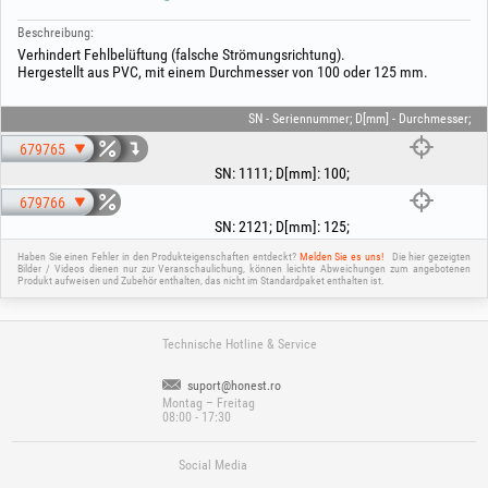
Beschreibung:
Verhindert Fehlbelüftung (falsche Strömungsrichtung).
Hergestellt aus PVC, mit einem Durchmesser von 100 oder 125 mm.
SN - Seriennummer; D[mm] - Durchmesser;
679765
SN
:
1111
;
D[mm]
:
100
;
679766
SN
:
2121
;
D[mm]
:
125
;
Haben Sie einen Fehler in den Produkteigenschaften entdeckt?
Melden Sie es uns!
Die hier gezeigten
Bilder / Videos dienen nur zur Veranschaulichung, können leichte Abweichungen zum angebotenen
Produkt aufweisen und Zubehör enthalten, das nicht im Standardpaket enthalten ist.
Technische Hotline & Service
suport@honest.ro
Montag – Freitag
08:00 - 17:30
Social Media