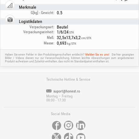
Merkmale
0.5
G[kg] - Gewicht:
Logistikdaten
Beutel
Verpackungsart:
1/6/24
Verpackungseinheit:
STK
32,5x13,7x3,2
Maß:
cm/STK
0,693
Masse:
kg/STK
Haben Sie einen Fehler in den Produkteigenschaften entdeckt?
Melden Sie es uns!
Die hier gezeigten
Bilder / Videos dienen nur zur Veranschaulichung, können leichte Abweichungen zum angebotenen
Produkt aufweisen und Zubehör enthalten, das nicht im Standardpaket enthalten ist.
Technische Hotline & Service
suport@honest.ro
Montag – Freitag
08:00 - 17:30
Social Media