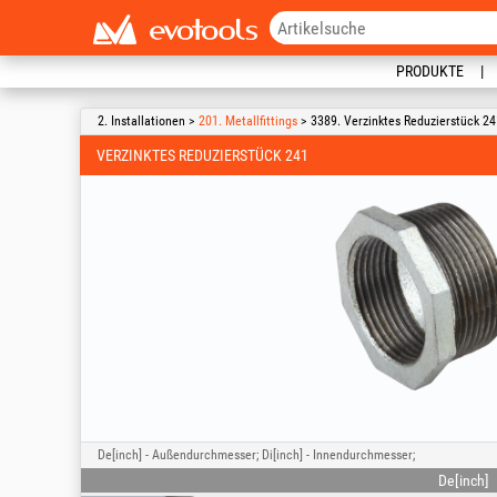
PRODUKTE
2. Installationen >
201. Metallfittings
> 3389. Verzinktes Reduzierstück 24
VERZINKTES REDUZIERSTÜCK 241
De[inch] - Außendurchmesser; Di[inch] - Innendurchmesser;
De[inch]