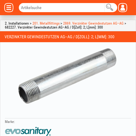
2. Installationen >
201. Metallfittings
>
2869. Verzinkter Gewindestutzen AG–AG
>
682227. Verzinkter Gewindestutzen AG–AG / D[Zoll]: 2; L[mm]: 300
VERZINKTER GEWINDESTUTZEN AG–AG / D[ZOLL]: 2; L[MM]: 300
Marke: