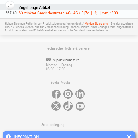
Zugehörige Artikel
Verzinkter Gewindestutzen AG–AG / D[Zoll]: 2; L[mm]: 300
665180
Haben Sie einen Fehler in den Produkteigenschaften entdeckt?
Melden Sie es uns!
Die hier gezeigten
Bilder / Videos dienen nur zur Veranschaulichung, können leichte Abweichungen zum angebotenen
Produkt aufweisen und Zubehör enthalten, das nicht im Standardpaket enthalten ist.
Technische Hotline & Service
suport@honest.ro
Montag – Freitag
08:00 - 17:30
Social Media
Streitbeilegung
INFORMATION