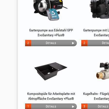
Gartenpumpe aus Edelstahl GPP
Gartenpumpe mit 
EvoSanitary +Plus®
EvoSanitar
2
Details
2
Deta
Kompositspüle für Arbeitsplatte mit
Kugelhahn - Flügel
Abtropffläche EvoSanitary +Plus®
EvoSanitar
1
Details
3
Details