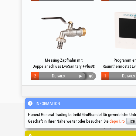
Messing-Zapfhahn mit
Programmierb
Doppelanschluss EvoSanitary +Plus®
Raumthermostat Ev
2
Details
1
Details
INFORMATION
Technische Hotline & Servic
Honest General Trading betreibt Großhandel für gewerbliche Unt
Geschäft in Ihrer Nähe weiter oder besuchen Sie
depo1.ro
Ich
suport@honest.ro
Montag – Freitag