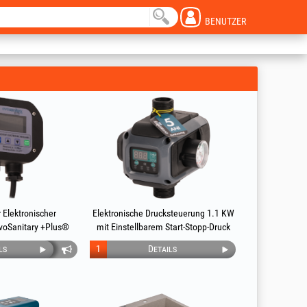
BENUTZER
r Elektronischer
Elektronische Drucksteuerung 1.1 KW
EvoSanitary +Plus®
mit Einstellbarem Start-Stopp-Druck
EvoSanitary +Plus®
ls
1
Details