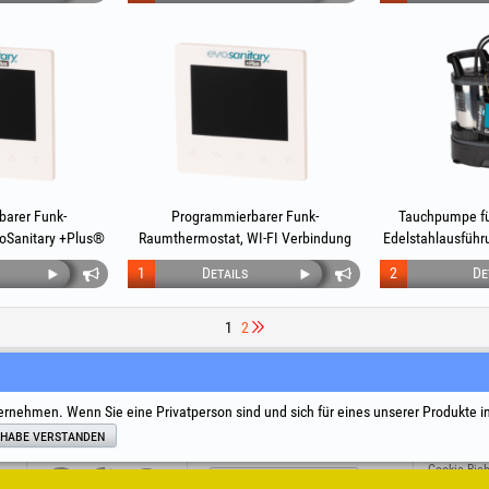
arer Funk-
Programmierbarer Funk-
Tauchpumpe f
oSanitary +Plus®
Raumthermostat, WI-FI Verbindung
Edelstahlausführ
EvoSanitary +Plus®
+P
1
Details
2
De
1
2
e
Social Media
Streitbeilegung
Nützliche L
ernehmen. Wenn Sie eine Privatperson sind und sich für eines unserer Produkte i
Allgemeine
 habe verstanden
Verarbeitu
Cookie-Rich