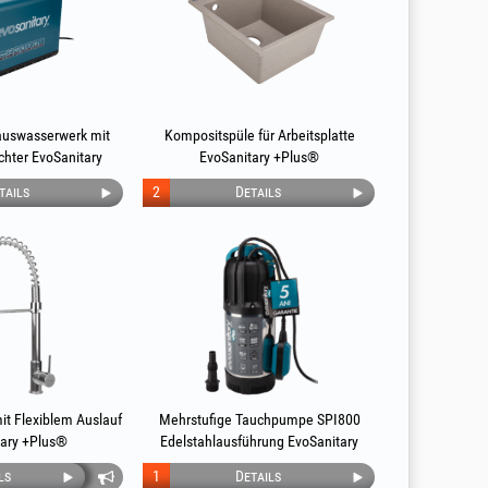
Hauswasserwerk mit
Kompositspüle für Arbeitsplatte
hter EvoSanitary
EvoSanitary +Plus®
lus®
tails
2
Details
t Flexiblem Auslauf
Mehrstufige Tauchpumpe SPI800
tary +Plus®
Edelstahlausführung EvoSanitary
+Plus®
ls
1
Details