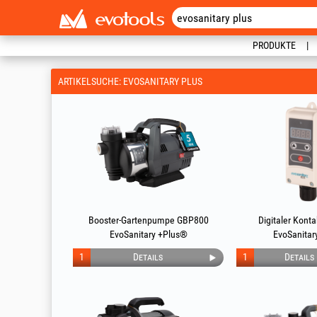
PRODUKTE
ARTIKELSUCHE: EVOSANITARY PLUS
Booster-Gartenpumpe GBP800
Digitaler Kont
EvoSanitary +Plus®
EvoSanitar
1
Details
1
Details