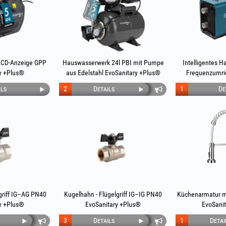
LCD-Anzeige GPP
Hauswasserwerk 24l PBI mit Pumpe
Intelligentes 
y +Plus®
aus Edelstahl EvoSanitary +Plus®
Frequenzumric
+P
ils
2
Details
1
De
griff IG–AG PN40
Kugelhahn - Flügelgriff IG–IG PN40
Küchenarmatur mi
y +Plus®
EvoSanitary +Plus®
EvoSani
3
Details
1
Detai