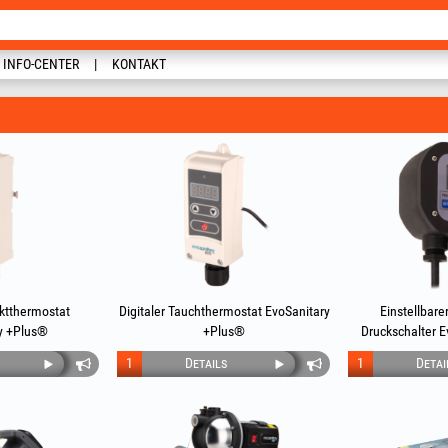
INFO-CENTER
KONTAKT
aktthermostat
Digitaler Tauchthermostat EvoSanitary
Einstellbare
y +Plus®
+Plus®
Druckschalter 
1
Details
1
Detai