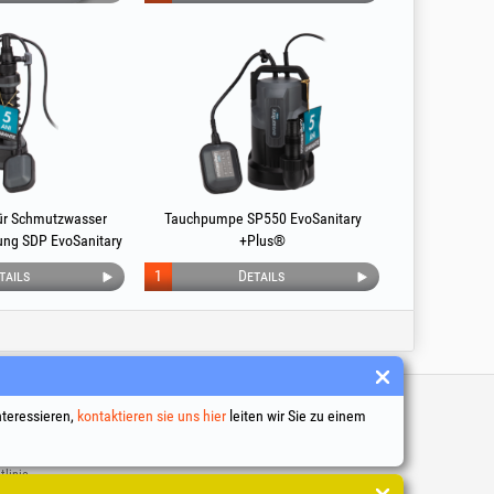
ür Schmutzwasser
Tauchpumpe SP550 EvoSanitary
ung SDP EvoSanitary
+Plus®
lus®
tails
1
Details
inks
nteressieren,
kontaktieren sie uns hier
leiten wir Sie zu einem
 Geschäftsbedingungen
ng personenbezogener Daten
tlinie