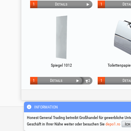
1
Details
1
Deta
Spiegel 1012
Toilettenpapie
1
Details
1
Deta
INFORMATION
Technische Hotline & Servic
Honest General Trading betreibt Großhandel für gewerbliche Unt
Geschäft in Ihrer Nähe weiter oder besuchen Sie
depo1.ro
Ich
suport@honest.ro