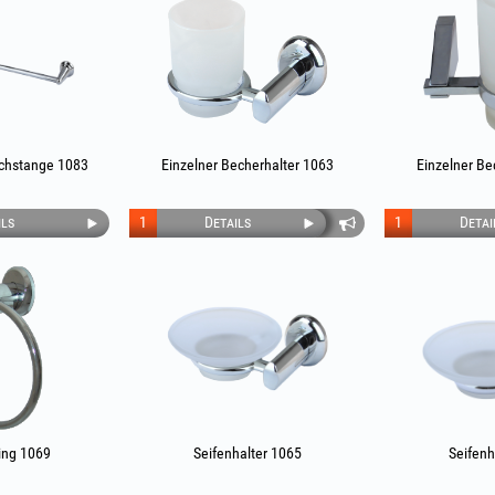
chstange 1083
Einzelner Becherhalter 1063
Einzelner Be
ils
1
Details
1
Detai
ing 1069
Seifenhalter 1065
Seifenh