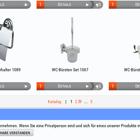
ils
1
Details
1
De
rhalter 1089
WC-Bürsten Set 1067
WC-Bürst
ils
1
Details
1
De
Katalog
|
1
2
...
3
e
Social Media
Streitbeilegung
Nützliche L
ernehmen. Wenn Sie eine Privatperson sind und sich für eines unserer Produkte i
Allgemeine
 habe verstanden
Verarbeitu