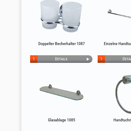
Doppelter Becherhalter 1087
Einzelne Handtu
1
Details
1
Deta
Glasablage 1085
Handtuchr