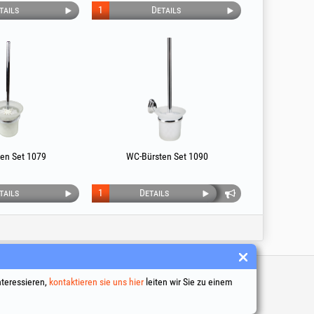
tails
1
Details
en Set 1079
WC-Bürsten Set 1090
tails
1
Details
inks
nteressieren,
kontaktieren sie uns hier
leiten wir Sie zu einem
 Geschäftsbedingungen
ng personenbezogener Daten