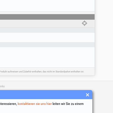
rodukt aufweisen und Zubehör enthalten, das nicht im Standardpaket enthalten ist.
inks
 Geschäftsbedingungen
ng personenbezogener Daten
nteressieren,
kontaktieren sie uns hier
leiten wir Sie zu einem
tlinie
tionsdaten des Unternehmens