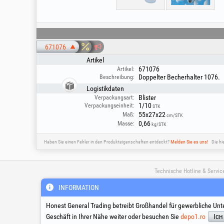
671076
Artikel
671076
Artikel:
Doppelter Becherhalter 1076.
Beschreibung:
Logistikdaten
Blister
Verpackungsart:
1/10
Verpackungseinheit:
STK
55x27x22
Maß:
cm/STK
0,66
Masse:
kg/STK
Haben Sie einen Fehler in den Produkteigenschaften entdeckt?
Melden Sie es uns!
Die hi
Technische Hotline & Servic
INFORMATION
suport@honest.ro
Honest General Trading betreibt Großhandel für gewerbliche Unt
Montag – Freitag
08:00 - 17:30
Geschäft in Ihrer Nähe weiter oder besuchen Sie
depo1.ro
Ich